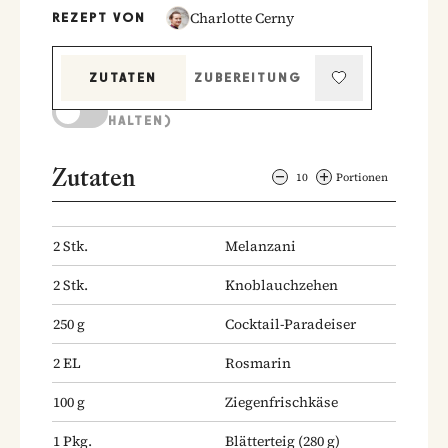
Charlotte Cerny
REZEPT VON
ZUTATEN
ZUBEREITUNG
KOCHMODUS (BILDSCHIRM AKTIV
HALTEN)
Zutaten
10
Portionen
2
Stk.
Melanzani
2
Stk.
Knoblauchzehen
250
g
Cocktail-Paradeiser
2
EL
Rosmarin
100
g
Ziegenfrischkäse
1
Pkg.
Blätterteig
(280 g)