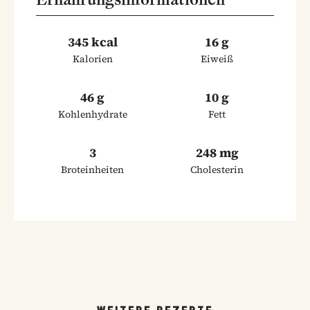
345 kcal
16 g
Kalorien
Eiweiß
46 g
10 g
Kohlenhydrate
Fett
3
248 mg
Broteinheiten
Cholesterin