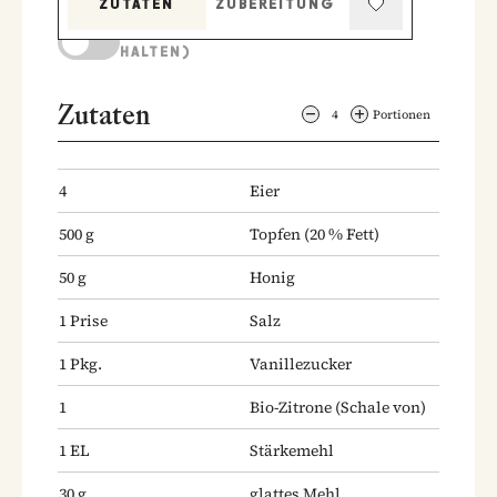
ZUTATEN
ZUBEREITUNG
KOCHMODUS (BILDSCHIRM AKTIV
HALTEN)
Zutaten
4
Portionen
4
Eier
500
g
Topfen
(20 % Fett)
50
g
Honig
1
Prise
Salz
1
Pkg.
Vanillezucker
1
Bio-Zitrone
(Schale von)
1
EL
Stärkemehl
30
g
glattes Mehl