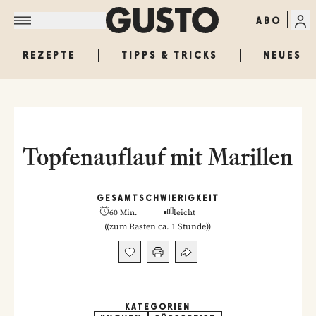
ABO
REZEPTE
TIPPS & TRICKS
NEUES
Topfenauflauf mit Marillen
GESAMT
SCHWIERIGKEIT
60 Min.
leicht
(
(zum Rasten ca. 1 Stunde)
)
KATEGORIEN