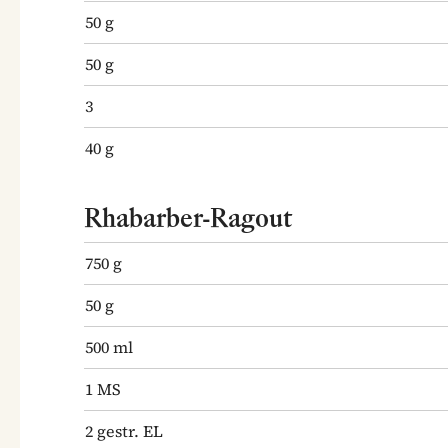
50
g
50
g
3
40
g
Rhabarber-Ragout
750
g
50
g
500
ml
1
MS
2
gestr. EL