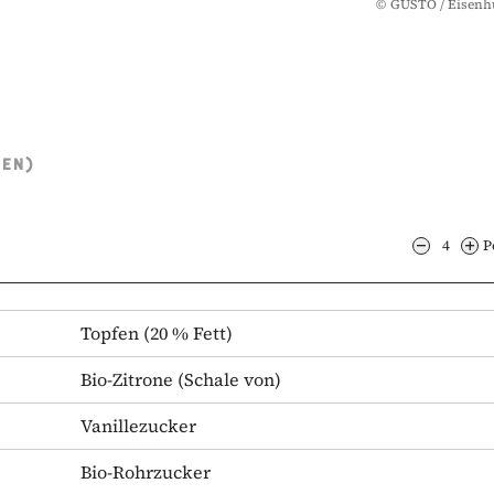
©
GUSTO / Eisenh
TEN)
4
P
Topfen
(20 % Fett)
Bio-Zitrone
(Schale von)
Vanillezucker
Bio-Rohrzucker