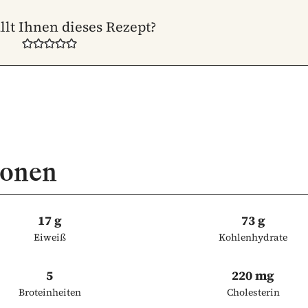
llt Ihnen dieses Rezept?
ionen
17 g
73 g
Eiweiß
Kohlenhydrate
5
220 mg
Broteinheiten
Cholesterin