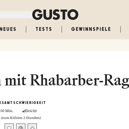
NEUES
TESTS
GEWINNSPIELE
 mit Rhabarber-Ra
ESAMT
SCHWIERIGKEIT
50 Min.
leicht
(
zum Kühlen 2 Stunden
)