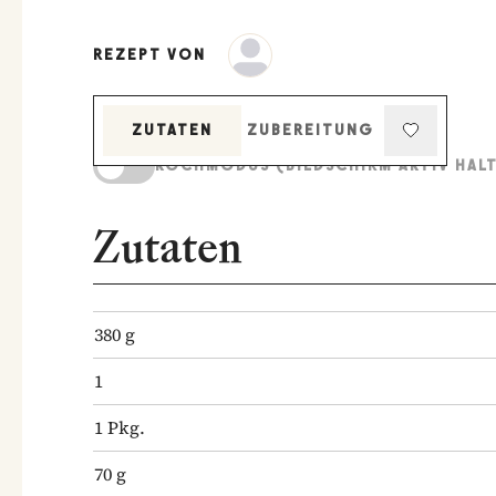
REZEPT VON
ZUTATEN
ZUBEREITUNG
KOCHMODUS (BILDSCHIRM AKTIV HAL
Zutaten
380
g
1
1
Pkg.
70
g