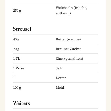
Weichseln
(frische,
250
g
entkernt)
Streusel
40
g
Butter
(weiche)
70
g
Brauner Zucker
1
TL
Zimt
(gemahlen)
1
Prise
Salz
1
Dotter
100
g
Mehl
Weiters