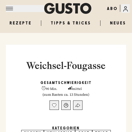
ABO
REZEPTE
TIPPS & TRICKS
NEUES
Weichsel-Fougasse
GESAMT
SCHWIERIGKEIT
90 Min.
mittel
(
zum Rasten ca. 13 Stunden
)
KATEGORIEN