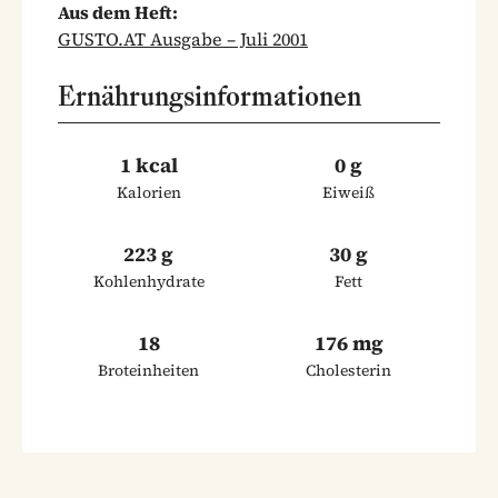
Aus dem Heft:
GUSTO.AT Ausgabe – Juli 2001
Ernährungsinformationen
1 kcal
0 g
Kalorien
Eiweiß
223 g
30 g
Kohlenhydrate
Fett
18
176 mg
Broteinheiten
Cholesterin