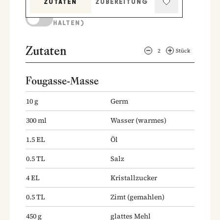
ZUTATEN
ZUBEREITUNG
KOCHMODUS (BILDSCHIRM AKTIV
HALTEN)
Zutaten
2
Stück
Fougasse-Masse
10
g
Germ
300
ml
Wasser
(warmes)
1.5
EL
Öl
0.5
TL
Salz
4
EL
Kristallzucker
0.5
TL
Zimt
(gemahlen)
450
g
glattes Mehl