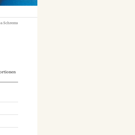
sa Schrems
ortionen