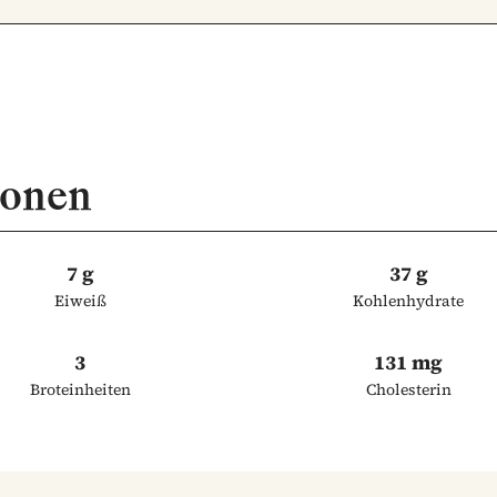
ionen
7 g
37 g
Eiweiß
Kohlenhydrate
3
131 mg
Broteinheiten
Cholesterin