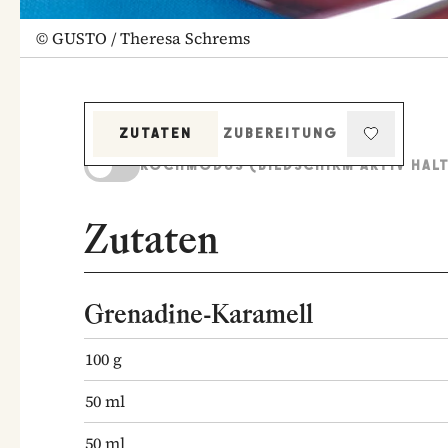
©
GUSTO / Theresa Schrems
ZUTATEN
ZUBEREITUNG
KOCHMODUS (BILDSCHIRM AKTIV HAL
Zutaten
Grenadine-Karamell
100
g
50
ml
50
ml