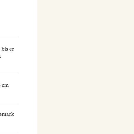
 bis er
1
4 cm
lemark