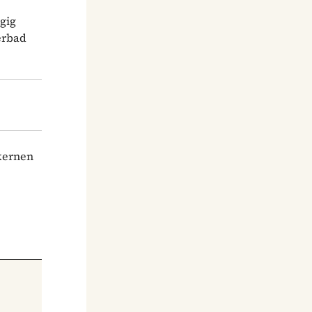
gig
erbad
lkernen