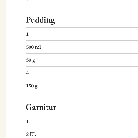
Pudding
1
500
ml
50
g
4
150
g
Garnitur
1
2
EL