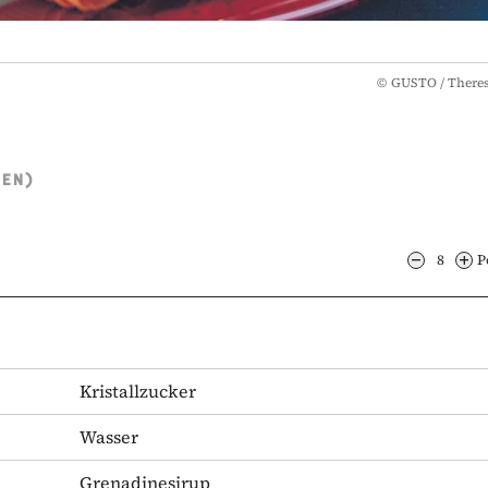
©
GUSTO / There
TEN)
8
P
Kristallzucker
Wasser
Grenadinesirup