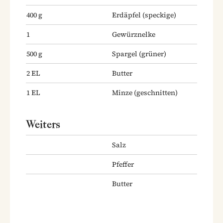
400
g
Erdäpfel
(speckige)
1
Gewürznelke
500
g
Spargel
(grüner)
2
EL
Butter
1
EL
Minze
(geschnitten)
Weiters
Salz
Pfeffer
Butter