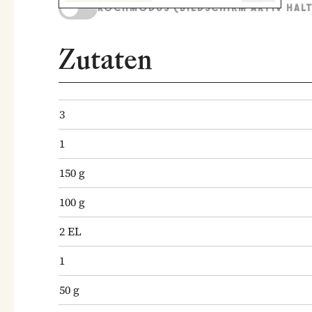
KOCHMODUS (BILDSCHIRM AKTIV HAL
Zutaten
3
1
150
g
100
g
2
EL
1
50
g