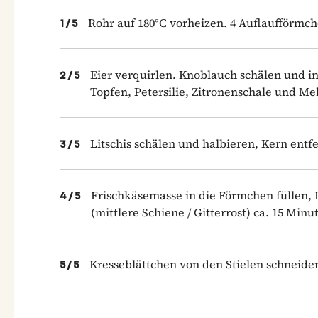
Rohr auf 180°C vorheizen. 4 Auflaufförmche
1
/
5
Eier verquirlen. Knoblauch schälen und in
2
/
5
Topfen, Petersilie, Zitronenschale und M
Litschis schälen und halbieren, Kern ent­f
3
/
5
Frischkäsemasse in die Förmchen füllen, L
4
/
5
(mittlere Schiene / Gitterrost) ca. 15 Min
Kresseblättchen von den Stielen schneiden
5
/
5