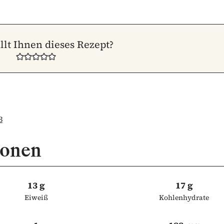
llt Ihnen dieses Rezept?
3
ionen
13 g
17 g
Eiweiß
Kohlenhydrate