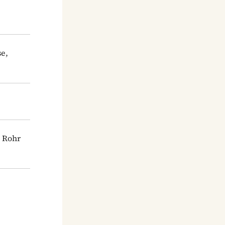
se,
m Rohr