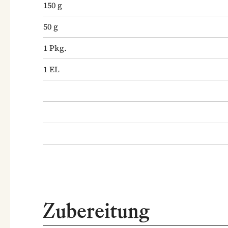
150
g
50
g
1
Pkg.
1
EL
Zubereitung