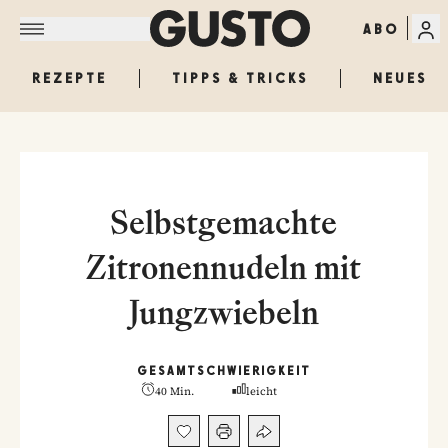
ABO
REZEPTE
TIPPS & TRICKS
NEUES
Selbstgemachte
Zitronennudeln mit
Jungzwiebeln
GESAMT
SCHWIERIGKEIT
40 Min.
leicht