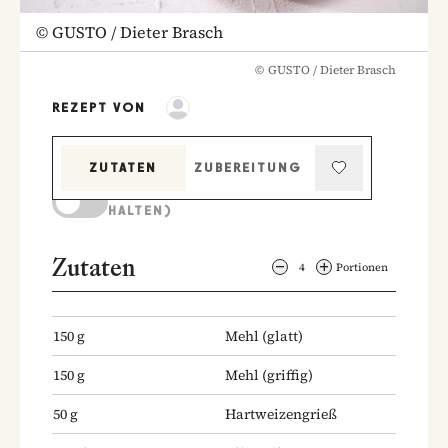
©
GUSTO / Dieter Brasch
©
GUSTO / Dieter Brasch
REZEPT VON
ZUTATEN
ZUBEREITUNG
KOCHMODUS (BILDSCHIRM AKTIV
HALTEN)
Zutaten
4
Portionen
150
g
Mehl
(glatt)
150
g
Mehl
(griffig)
50
g
Hartweizengrieß