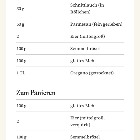
Schnittlauch
(in
30
g
Röllchen)
50
g
Parmesan
(fein gerieben)
2
Eier
(mittelgroß)
100
g
Semmelbrösel
100
g
glattes Mehl
1
TL
Oregano
(getrocknet)
Zum Panieren
100
g
glattes Mehl
Eier
(mittelgroß,
2
verquirlt)
100
g
Semmelbrösel