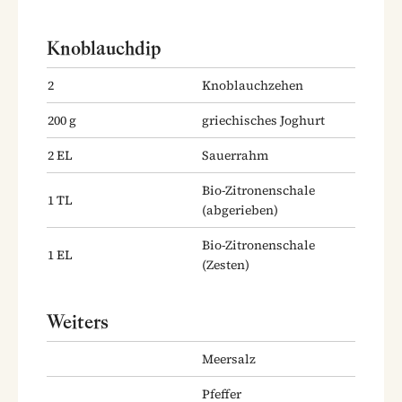
Knoblauchdip
2
Knoblauchzehen
200
g
griechisches Joghurt
2
EL
Sauerrahm
Bio-Zitronenschale
1
TL
(abgerieben)
Bio-Zitronenschale
1
EL
(Zesten)
Weiters
Meersalz
Pfeffer