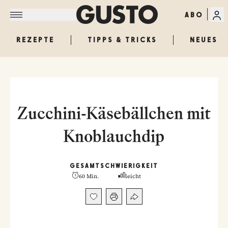
ABO
REZEPTE
TIPPS & TRICKS
NEUES
Zucchini-Käsebällchen mit
Knoblauchdip
GESAMT
SCHWIERIGKEIT
60 Min.
leicht