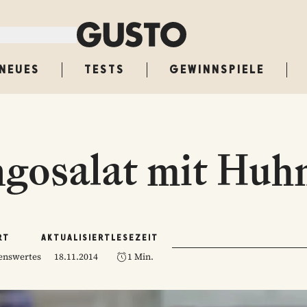
NEUES
TESTS
GEWINNSPIELE
gosalat mit Huh
RT
AKTUALISIERT
LESEZEIT
senswertes
18.11.2014
1 Min.