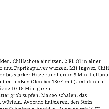
en. Chilischote einritzen. 2 EL Öl in einer
z und Paprikapulver würzen. Mit Ingwer, Chili
er bis starker Hitze rundherum 5 Min. hellbra
nd im heißen Ofen bei 180 Grad (Umluft nicht
iene 10-15 Min. garen.
tter grob zupfen. Mango schälen, das
 würfeln. Avocado halbieren, den Stein
er in Scheiben schneiden. Avocado mit ½ EL