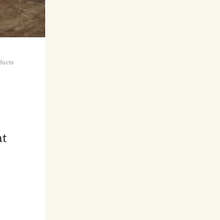
ducts
at