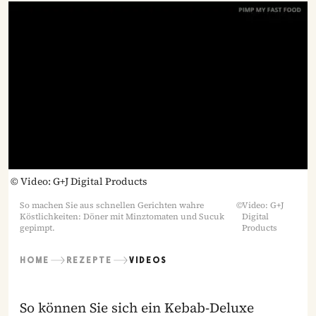
©
Video: G+J Digital Products
So machen Sie aus schnellen Gerichten wahre
©
Video: G+J
Köstlichkeiten: Döner mit Minztomaten und Sucuk
Digital
gepimpt.
Products
HOME
REZEPTE
VIDEOS
So können Sie sich ein Kebab-Deluxe