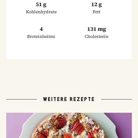
51 g
12 g
Kohlenhydrate
Fett
4
131 mg
Broteinheiten
Cholesterin
WEITERE REZEPTE