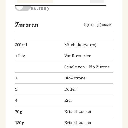
KOCHMODUS (BILDSCHIRM AKTIV
HALTEN)
Zutaten
12
Stück
200
ml
Milch
(lauwarm)
1
Pkg.
Vanillezucker
Schale von 1 Bio-Zitrone
1
Bio-Zitrone
3
Dotter
4
Eier
70
g
Kristallzucker
130
g
Kristallzucker