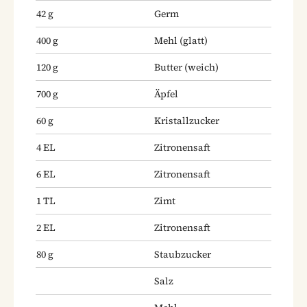
42
g
Germ
400
g
Mehl
(glatt)
120
g
Butter
(weich)
700
g
Äpfel
60
g
Kristallzucker
4
EL
Zitronensaft
6
EL
Zitronensaft
1
TL
Zimt
2
EL
Zitronensaft
80
g
Staubzucker
Salz