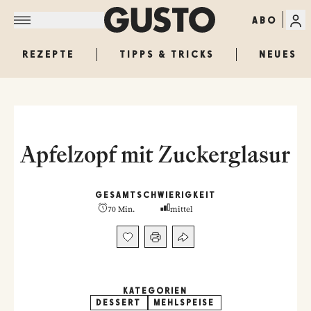
ABO
REZEPTE
TIPPS & TRICKS
NEUES
Apfelzopf mit Zuckerglasur
GESAMT
SCHWIERIGKEIT
70 Min.
mittel
KATEGORIEN
DESSERT
MEHLSPEISE