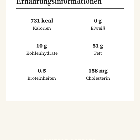
Ernährungsinformationen
731 kcal
0 g
Kalorien
Eiweiß
10 g
51 g
Kohlenhydrate
Fett
0.5
158 mg
Broteinheiten
Cholesterin