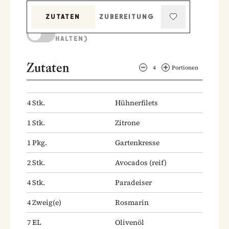
ZUTATEN
ZUBEREITUNG
KOCHMODUS (BILDSCHIRM AKTIV
HALTEN)
Zutaten
4
Portionen
4
Stk.
Hühnerfilets
1
Stk.
Zitrone
1
Pkg.
Gartenkresse
2
Stk.
Avocados
(reif)
4
Stk.
Paradeiser
4
Zweig(e)
Rosmarin
7
EL
Olivenöl