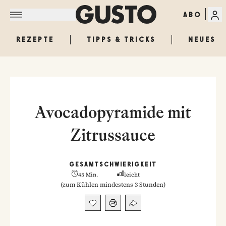
ABO
REZEPTE
TIPPS & TRICKS
NEUES
Avocadopyramide mit
Zitrussauce
GESAMT
SCHWIERIGKEIT
45 Min.
leicht
(
zum Kühlen mindestens 3 Stunden
)