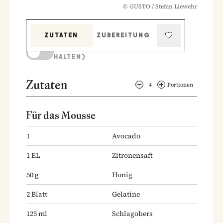
©
GUSTO / Stefan Liewehr
ZUTATEN
ZUBEREITUNG
KOCHMODUS (BILDSCHIRM AKTIV
HALTEN)
Zutaten
4
Portionen
Für das Mousse
1
Avocado
1
EL
Zitronensaft
50
g
Honig
2
Blatt
Gelatine
125
ml
Schlagobers