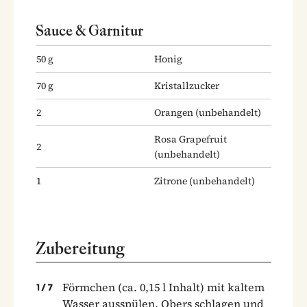
Sauce & Garnitur
50
g
Honig
70
g
Kristallzucker
2
Orangen
(unbehandelt)
Rosa Grapefruit
2
(unbehandelt)
1
Zitrone
(unbehandelt)
Zubereitung
Förmchen (ca. 0,15 l Inhalt) mit kaltem
1
/
7
Wasser ausspülen. Obers schlagen und