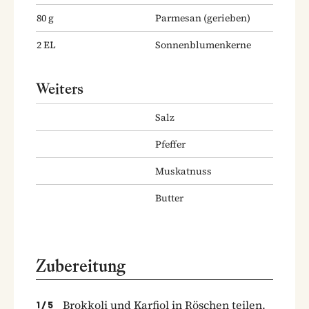
80
g
Parmesan
(gerieben)
2
EL
Sonnenblumenkerne
Weiters
Salz
Pfeffer
Muskatnuss
Butter
Zubereitung
Brokkoli und Karfiol in Röschen teilen.
1
/
5