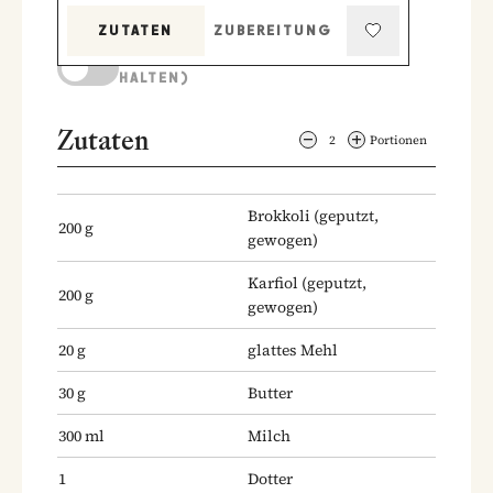
ZUTATEN
ZUBEREITUNG
KOCHMODUS (BILDSCHIRM AKTIV
HALTEN)
Zutaten
2
Portionen
Brokkoli
(geputzt,
200
g
gewogen)
Karfiol
(geputzt,
200
g
gewogen)
20
g
glattes Mehl
30
g
Butter
300
ml
Milch
1
Dotter