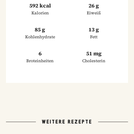
592 kcal
26 g
Kalorien
Eiweiß
85 g
13 g
Kohlenhydrate
Fett
6
51 mg
Broteinheiten
Cholesterin
WEITERE REZEPTE