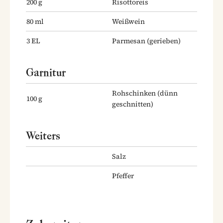
200
g
Risottoreis
80
ml
Weißwein
3
EL
Parmesan
(gerieben)
Garnitur
Rohschinken
(dünn
100
g
geschnitten)
Weiters
Salz
Pfeffer