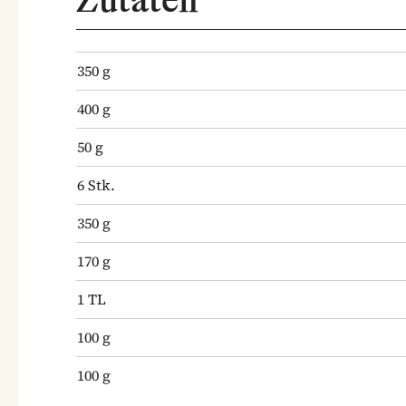
350
g
400
g
50
g
6
Stk.
350
g
170
g
1
TL
100
g
100
g