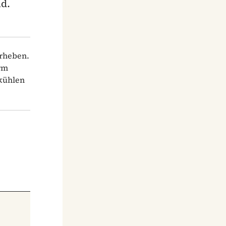
d.
erheben.
rm
bkühlen