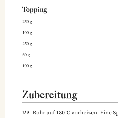
Topping
250
g
100
g
250
g
60
g
100
g
Zubereitung
Rohr auf 180°C vorheizen. Eine S
1
/
3