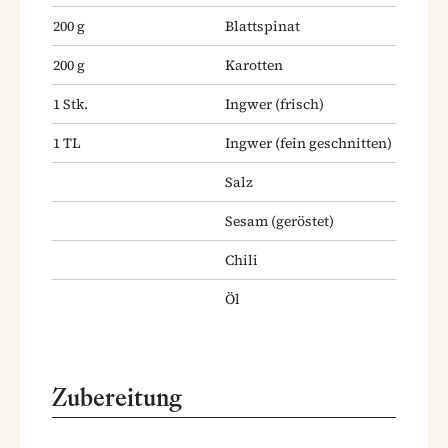
200
g
Blattspinat
200
g
Karotten
1
Stk.
Ingwer
(frisch)
1
TL
Ingwer
(fein geschnitten)
Salz
Sesam
(geröstet)
Chili
Öl
Zubereitung