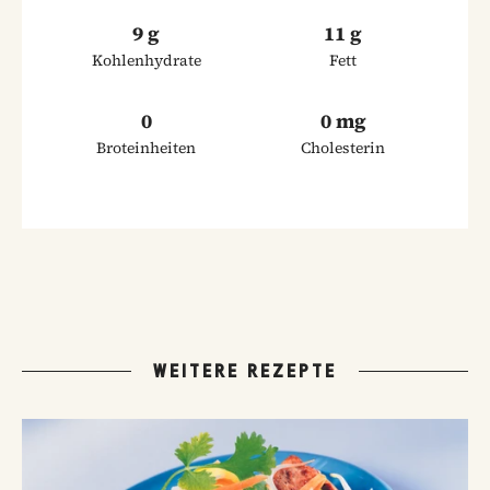
9 g
11 g
Kohlenhydrate
Fett
0
0 mg
Broteinheiten
Cholesterin
WEITERE REZEPTE