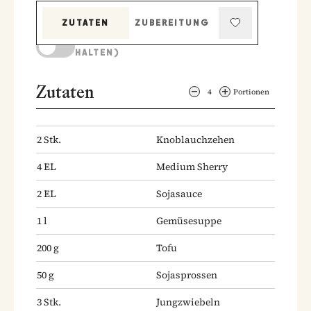
ZUTATEN
ZUBEREITUNG
KOCHMODUS (BILDSCHIRM AKTIV
HALTEN)
Zutaten
4
Portionen
2
Stk.
Knoblauchzehen
4
EL
Medium Sherry
2
EL
Sojasauce
1
l
Gemüsesuppe
200
g
Tofu
50
g
Sojasprossen
3
Stk.
Jungzwiebeln