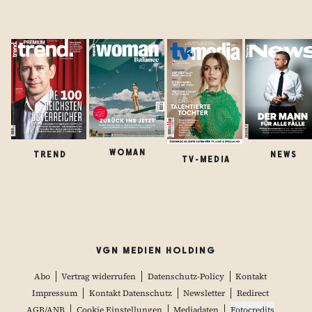
WOMAN
TREND
NEWS
TV-MEDIA
VGN MEDIEN HOLDING
Abo
Vertrag widerrufen
Datenschutz-Policy
Kontakt
Impressum
Kontakt Datenschutz
Newsletter
Redirect
AGB/ANB
Cookie Einstellungen
Mediadaten
Fotocredits