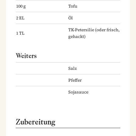
100
g
Tofu
2
EL
Öl
TK-Petersilie
(oder frisch,
1
TL
gehackt)
Weiters
Salz
Pfeffer
Sojasauce
Zubereitung