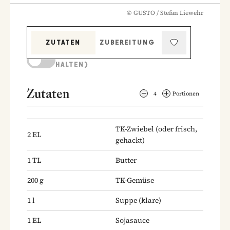
©
GUSTO / Stefan Liewehr
ZUTATEN
ZUBEREITUNG
KOCHMODUS (BILDSCHIRM AKTIV
HALTEN)
Zutaten
4
Portionen
TK-Zwiebel
(oder frisch,
2
EL
gehackt)
1
TL
Butter
200
g
TK-Gemüse
1
l
Suppe
(klare)
1
EL
Sojasauce