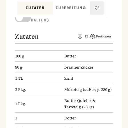
ZUTATEN
ZUBEREITUNG
KOCHMODUS (BILDSCHIRM AKTIV
HALTEN)
Zutaten
12
Portionen
100
g
Butter
80
g
brauner Zucker
1
TL
Zimt
2
Pkg.
Mürbteig
(süßer; je 280 g)
Butter-Quiche- &
1
Pkg.
Tarteteig
(280 g)
1
Dotter