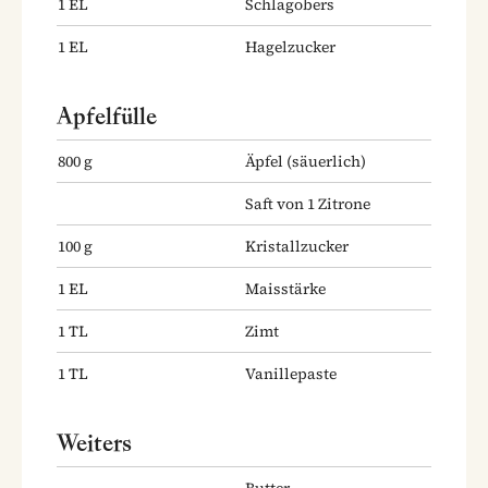
1
EL
Schlagobers
1
EL
Hagelzucker
Apfelfülle
800
g
Äpfel
(säuerlich)
Saft von 1 Zitrone
100
g
Kristallzucker
1
EL
Maisstärke
1
TL
Zimt
1
TL
Vanillepaste
Weiters
Butter