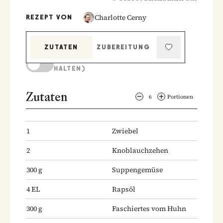
Charlotte Cerny
REZEPT VON
ZUTATEN
ZUBEREITUNG
KOCHMODUS (BILDSCHIRM AKTIV
HALTEN)
Zutaten
6
Portionen
1
Zwiebel
2
Knoblauchzehen
300
g
Suppengemüse
4
EL
Rapsöl
300
g
Faschiertes vom Huhn