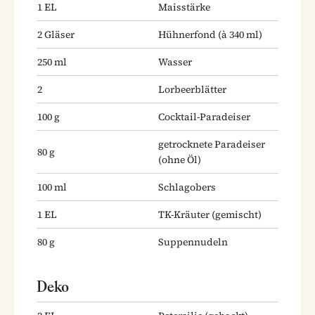
1
EL
Maisstärke
2
Gläser
Hühnerfond
(à 340 ml)
250
ml
Wasser
2
Lorbeerblätter
100
g
Cocktail-Paradeiser
getrocknete Paradeiser
80
g
(ohne Öl)
100
ml
Schlagobers
1
EL
TK-Kräuter
(gemischt)
80
g
Suppennudeln
Deko