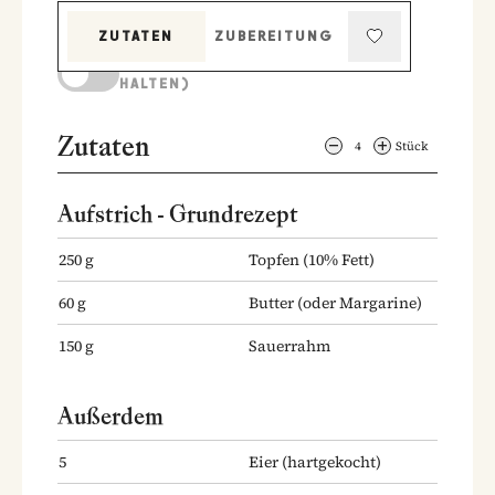
ZUTATEN
ZUBEREITUNG
KOCHMODUS (BILDSCHIRM AKTIV
HALTEN)
Zutaten
4
Stück
Aufstrich - Grundrezept
250
g
Topfen
(10% Fett)
60
g
Butter
(oder Margarine)
150
g
Sauerrahm
Außerdem
5
Eier
(hartgekocht)