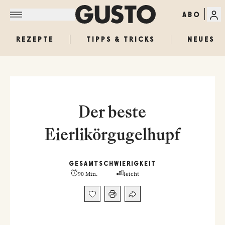
ABO
REZEPTE
TIPPS & TRICKS
NEUES
Der beste
Eierlikörgugelhupf
GESAMT
SCHWIERIGKEIT
90 Min.
leicht