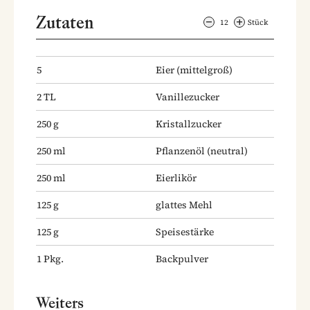
Zutaten
12
Stück
5
Eier
(mittelgroß)
2
TL
Vanillezucker
250
g
Kristallzucker
250
ml
Pflanzenöl
(neutral)
250
ml
Eierlikör
125
g
glattes Mehl
125
g
Speisestärke
1
Pkg.
Backpulver
Weiters