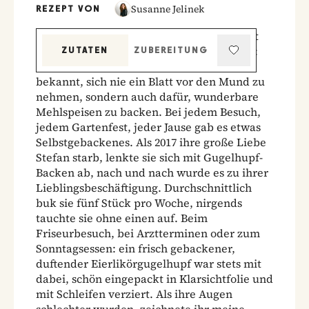
Susanne Jelinek
REZEPT VON
Die Geschichte hinter dem Familienrezept
unserer Chefredakteurin Susanne Jelinek:
ZUTATEN
ZUBEREITUNG
"Meine Tante Fini war nicht nur dafür
bekannt, sich nie ein Blatt vor den Mund zu
nehmen, sondern auch dafür, wunderbare
Mehlspeisen zu backen. Bei jedem Besuch,
jedem Gartenfest, jeder Jause gab es etwas
Selbstgebackenes. Als 2017 ihre große Liebe
Stefan starb, lenkte sie sich mit Gugelhupf-
Backen ab, nach und nach wurde es zu ihrer
Lieblingsbeschäftigung. Durchschnittlich
buk sie fünf Stück pro Woche, nirgends
tauchte sie ohne einen auf. Beim
Friseurbesuch, bei Arztterminen oder zum
Sonntagsessen: ein frisch gebackener,
duftender Eierlikörgugelhupf war stets mit
dabei, schön eingepackt in Klarsichtfolie und
mit Schleifen verziert. Als ihre Augen
schlechter wurden, zeichnete ihr meine