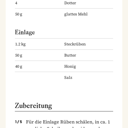
4
Dotter
50
g
glattes Mehl
Einlage
1.2
kg
Steckrüben
50
g
Butter
40
g
Honig
Salz
Zubereitung
Für die Einlage Rüben schälen, in ca. 1
1
/
5