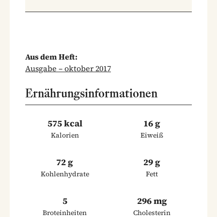
Aus dem Heft:
Ausgabe – oktober 2017
Ernährungsinformationen
575 kcal
16 g
Kalorien
Eiweiß
72 g
29 g
Kohlenhydrate
Fett
5
296 mg
Broteinheiten
Cholesterin