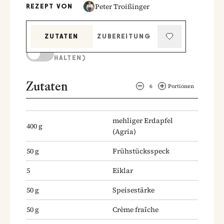
Peter Troißinger
REZEPT VON
ZUTATEN
ZUBEREITUNG
KOCHMODUS (BILDSCHIRM AKTIV
HALTEN)
Zutaten
6
Portionen
mehliger Erdapfel
400
g
(Agria)
50
g
Frühstücksspeck
5
Eiklar
50
g
Speisestärke
50
g
Crème fraîche