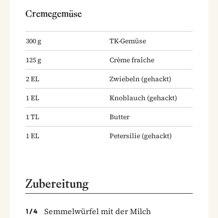
Cremegemüse
300
g
TK-Gemüse
125
g
Crème fraîche
2
EL
Zwiebeln
(gehackt)
1
EL
Knoblauch
(gehackt)
1
TL
Butter
1
EL
Petersilie
(gehackt)
Zubereitung
Semmelwürfel mit der Milch
1
/
4