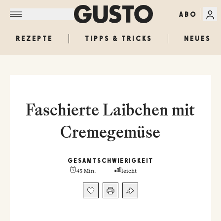
ABO
REZEPTE
TIPPS & TRICKS
NEUES
Faschierte Laibchen mit
Cremegemüse
GESAMT
SCHWIERIGKEIT
45 Min.
leicht