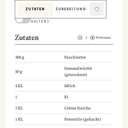
ZUTATEN
ZUBEREITUNG
KOCHMODUS (BILDSCHIRM AKTIV
HALTEN)
Zutaten
2
Portionen
300
g
Faschiertes
Semmelwürfel
50
g
(getrocknet)
4
EL
Milch
1
Ei
2
EL
Crème fraîche
1
EL
Petersilie
(gehackt)