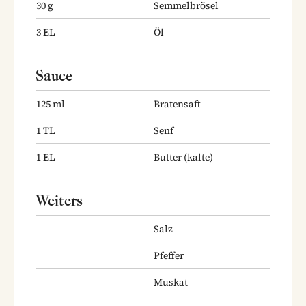
30
g
Semmelbrösel
3
EL
Öl
Sauce
125
ml
Bratensaft
1
TL
Senf
1
EL
Butter
(kalte)
Weiters
Salz
Pfeffer
Muskat