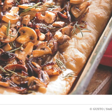
©
GUSTO / Stef