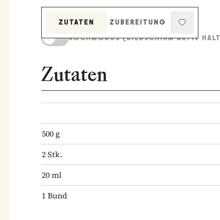
ZUTATEN
ZUBEREITUNG
KOCHMODUS (BILDSCHIRM AKTIV HAL
Zutaten
500
g
2
Stk.
20
ml
1
Bund