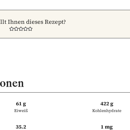
llt Ihnen dieses Rezept?
ionen
61 g
422 g
Eiweiß
Kohlenhydrate
35.2
1 mg