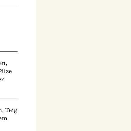
en,
Pilze
er
, Teig
nem