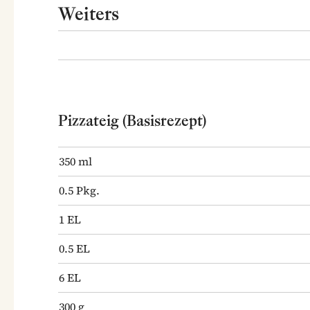
Weiters
Pizzateig (Basisrezept)
350
ml
0.5
Pkg.
1
EL
0.5
EL
6
EL
300
g