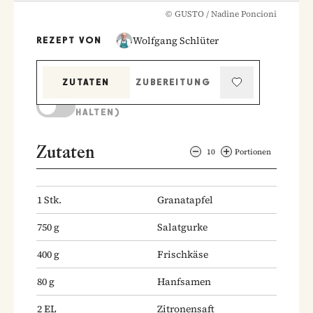
©
GUSTO / Nadine Poncioni
Wolfgang Schlüter
REZEPT VON
ZUTATEN
ZUBEREITUNG
KOCHMODUS (BILDSCHIRM AKTIV
HALTEN)
Zutaten
10
Portionen
1
Stk.
Granatapfel
750
g
Salatgurke
400
g
Frischkäse
80
g
Hanfsamen
2
EL
Zitronensaft