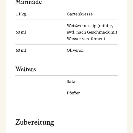
Marinade
1
Pkg.
Gartenkresse
Weißweinessig
(milder,
60
ml
evtl. nach Geschmack mit
Wasser verdünnen)
60
ml
Olivenöl
Weiters
Salz
Pfeffer
Zubereitung