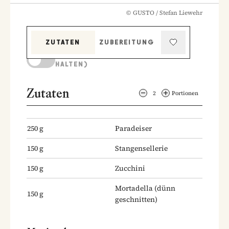
©
GUSTO / Stefan Liewehr
ZUTATEN
ZUBEREITUNG
KOCHMODUS (BILDSCHIRM AKTIV
HALTEN)
Zutaten
2
Portionen
250
g
Paradeiser
150
g
Stangensellerie
150
g
Zucchini
Mortadella
(dünn
150
g
geschnitten)