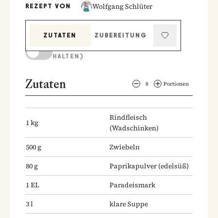
Wolfgang Schlüter
REZEPT VON
ZUTATEN
ZUBEREITUNG
KOCHMODUS (BILDSCHIRM AKTIV
HALTEN)
Zutaten
8
Portionen
Rindfleisch
1
kg
(Wadschinken)
500
g
Zwiebeln
80
g
Paprikapulver
(edelsüß)
1
EL
Paradeismark
3
l
klare Suppe