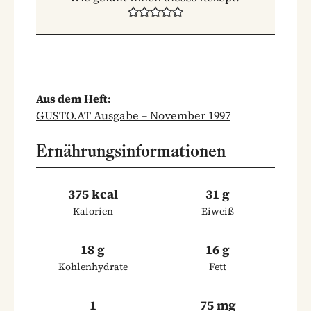
Aus dem Heft:
GUSTO.AT Ausgabe – November 1997
Ernährungsinformationen
375 kcal
31 g
Kalorien
Eiweiß
18 g
16 g
Kohlenhydrate
Fett
1
75 mg