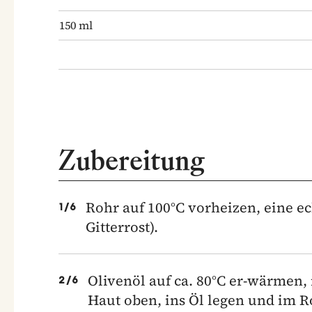
150
ml
Zubereitung
Rohr auf 100°C vorheizen, eine ec
1
/
6
Gitterrost).
Olivenöl auf ca. 80°C er-wärmen,
2
/
6
Haut oben, ins Öl legen und im R