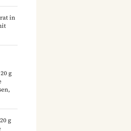
rat in
mit
 20 g
e
sen,
.
20 g
e