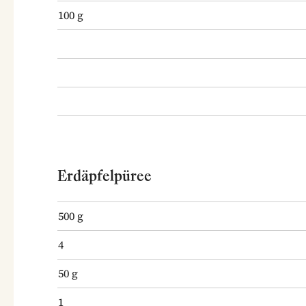
100
g
Erdäpfelpüree
500
g
4
50
g
1