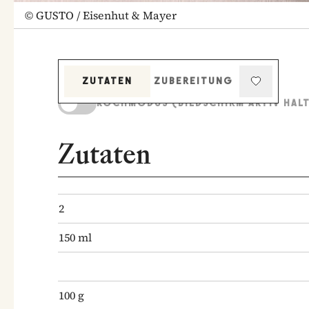
©
GUSTO / Eisenhut & Mayer
ZUTATEN
ZUBEREITUNG
KOCHMODUS (BILDSCHIRM AKTIV HAL
Zutaten
2
150
ml
100
g