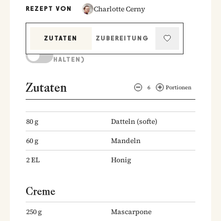
Charlotte Cerny
REZEPT VON
ZUTATEN
ZUBEREITUNG
KOCHMODUS (BILDSCHIRM AKTIV
HALTEN)
Zutaten
6
Portionen
80
g
Datteln
(softe)
60
g
Mandeln
2
EL
Honig
Creme
250
g
Mascarpone