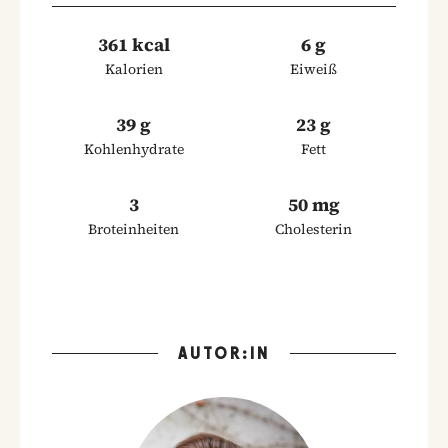
361 kcal
6 g
Kalorien
Eiweiß
39 g
23 g
Kohlenhydrate
Fett
3
50 mg
Broteinheiten
Cholesterin
AUTOR:IN