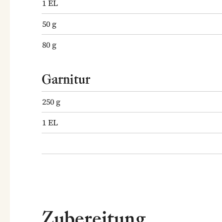
1
EL
50
g
80
g
Garnitur
250
g
1
EL
Zubereitung