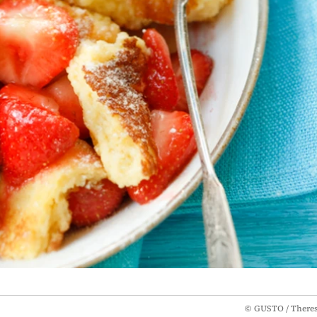
©
GUSTO / There