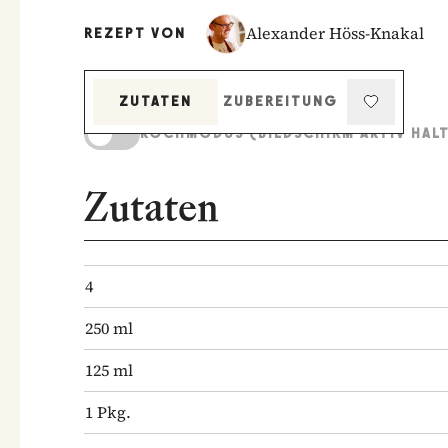
Alexander Höss-Knakal
REZEPT VON
ZUTATEN
ZUBEREITUNG
KOCHMODUS (BILDSCHIRM AKTIV HAL
Zutaten
4
250
ml
125
ml
1
Pkg.