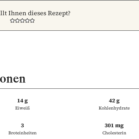
llt Ihnen dieses Rezept?
ionen
14 g
42 g
Eiweiß
Kohlenhydrate
3
301 mg
Broteinheiten
Cholesterin