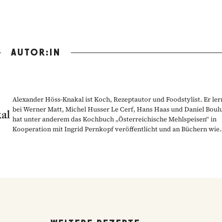
AUTOR:IN
Alexander Höss-Knakal ist Koch, Rezeptautor und Foodstylist. Er ler
bei Werner Matt, Michel Husser Le Cerf, Hans Haas und Daniel Boul
al
hat unter anderem das Kochbuch „Österreichische Mehlspeisen“ in
Kooperation mit Ingrid Pernkopf veröffentlicht und an Büchern wie
"Zotters Zettelwirtschaft", "Plachutta Wiener Küche" und "Shaking Sa
mitgearbeitet.