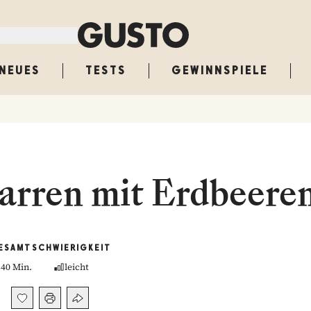
NEUES
TESTS
GEWINNSPIELE
arren mit Erdbeere
ESAMT
SCHWIERIGKEIT
40 Min.
leicht