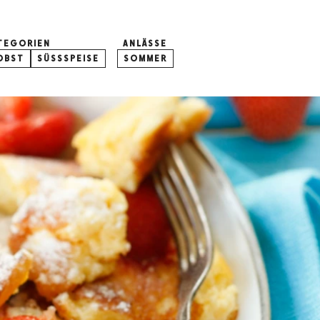
TEGORIEN
ANLÄSSE
OBST
SÜSSSPEISE
SOMMER