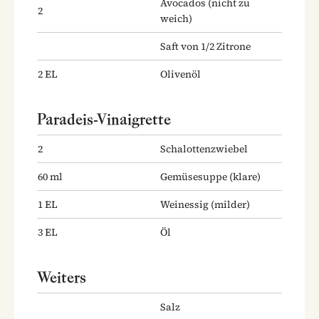
Avocados
(nicht zu
2
weich)
Saft von 1/2 Zitrone
2
EL
Olivenöl
Paradeis-Vinaigrette
2
Schalottenzwiebel
60
ml
Gemüsesuppe
(klare)
1
EL
Weinessig
(milder)
3
EL
Öl
Weiters
Salz