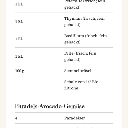
Petersilie
(frisch; fein
1
EL
gehackt)
Thymian
(frisch; fein
1
EL
gehackt)
Basilikum
(frisch; fein
1
EL
gehackt)
Dille
(frisch; fein
1
EL
gehackt)
100
g
Semmelbrösel
Schale von 1/2 Bio-
Zitrone
Paradeis-Avocado-Gemüse
4
Paradeiser