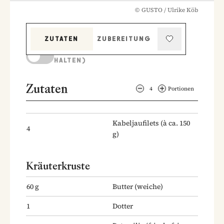
©
GUSTO / Ulrike Köb
ZUTATEN
ZUBEREITUNG
KOCHMODUS (BILDSCHIRM AKTIV
HALTEN)
Zutaten
4
Portionen
Kabeljaufilets
(à ca. 150
4
g)
Kräuterkruste
60
g
Butter
(weiche)
1
Dotter