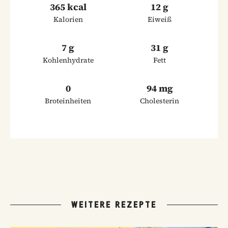
365 kcal
12 g
Kalorien
Eiweiß
7 g
31 g
Kohlenhydrate
Fett
0
94 mg
Broteinheiten
Cholesterin
WEITERE REZEPTE