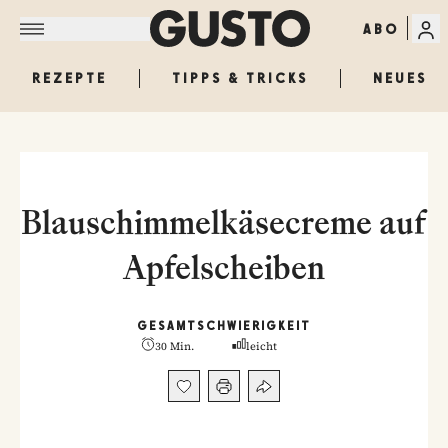
ABO
REZEPTE
TIPPS & TRICKS
NEUES
Blauschimmelkäsecreme auf
Apfelscheiben
GESAMT
SCHWIERIGKEIT
30 Min.
leicht