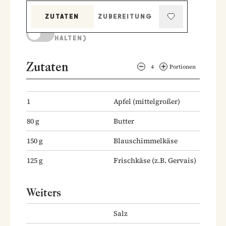
ZUTATEN
ZUBEREITUNG
KOCHMODUS (BILDSCHIRM AKTIV
HALTEN)
Zutaten
4
Portionen
1
Apfel
(mittelgroßer)
80
g
Butter
150
g
Blauschimmelkäse
125
g
Frischkäse
(z.B. Gervais)
Weiters
Salz