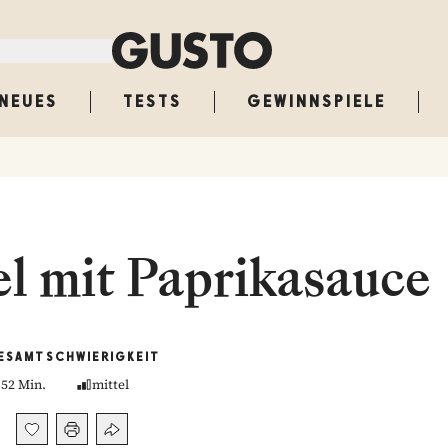
NEUES
TESTS
GEWINNSPIELE
el mit Paprikasauce
ESAMT
SCHWIERIGKEIT
52 Min.
mittel