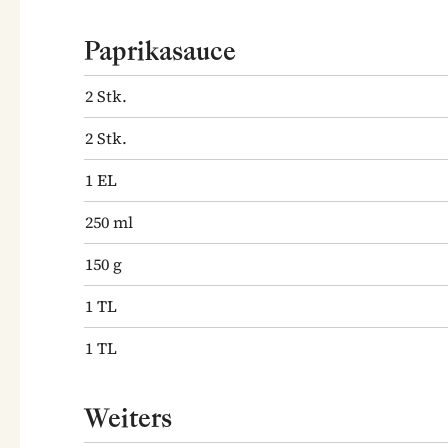
Paprikasauce
2
Stk.
2
Stk.
1
EL
250
ml
150
g
1
TL
1
TL
Weiters