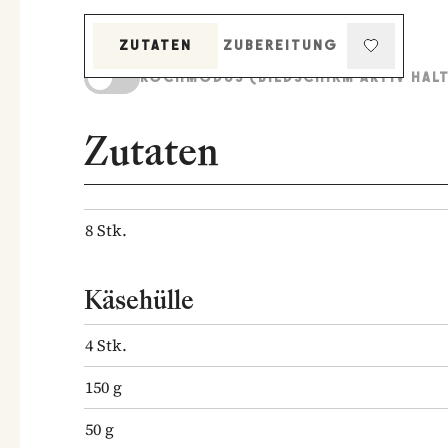
ZUTATEN
ZUBEREITUNG
KOCHMODUS (BILDSCHIRM AKTIV HAL
Zutaten
8
Stk.
Käsehülle
4
Stk.
150
g
50
g