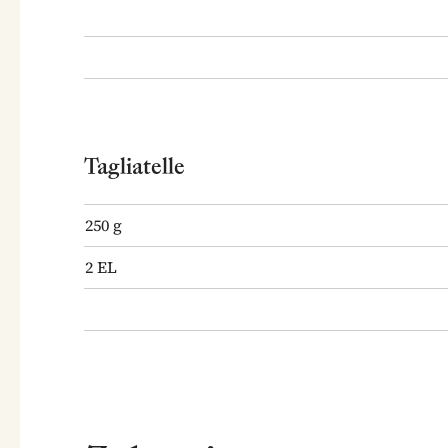
Tagliatelle
250
g
2
EL