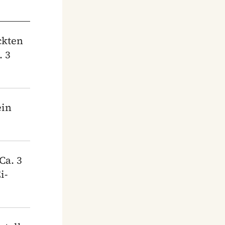
ckten
. 3
ein
Ca. 3
i-