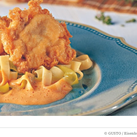
©
GUSTO / Eisenh