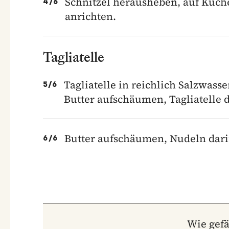
Schnitzel herausheben, auf Küche
4
/
6
anrichten.
Tagliatelle
Tagliatelle in reichlich Salzwass
5
/
6
Butter aufschäumen, Tagliatelle 
Butter aufschäumen, Nudeln dari
6
/
6
Wie gefä