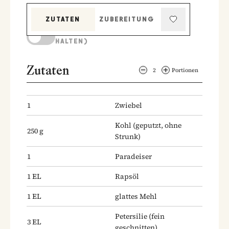
ZUTATEN
ZUBEREITUNG
KOCHMODUS (BILDSCHIRM AKTIV
HALTEN)
Zutaten
2
Portionen
1
Zwiebel
Kohl
(geputzt, ohne
250
g
Strunk)
1
Paradeiser
1
EL
Rapsöl
1
EL
glattes Mehl
Petersilie
(fein
3
EL
geschnitten)