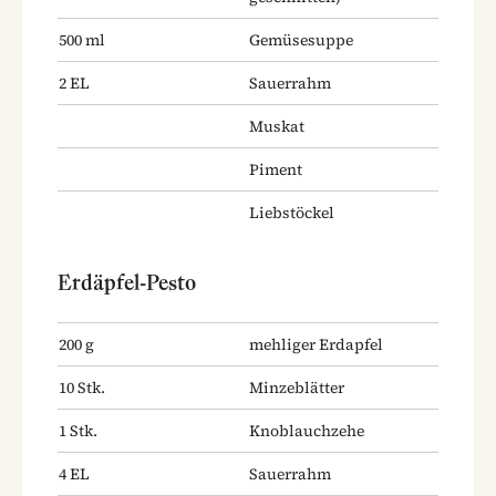
500
ml
Gemüsesuppe
2
EL
Sauerrahm
Muskat
Piment
Liebstöckel
Erdäpfel-Pesto
200
g
mehliger Erdapfel
10
Stk.
Minzeblätter
1
Stk.
Knoblauchzehe
4
EL
Sauerrahm