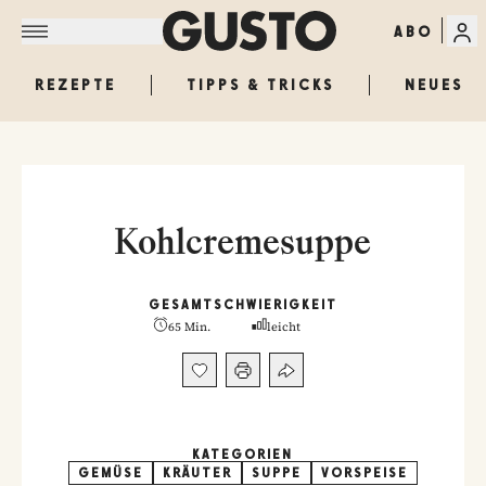
ABO
REZEPTE
TIPPS & TRICKS
NEUES
Kohlcremesuppe
GESAMT
SCHWIERIGKEIT
65 Min.
leicht
KATEGORIEN
GEMÜSE
KRÄUTER
SUPPE
VORSPEISE