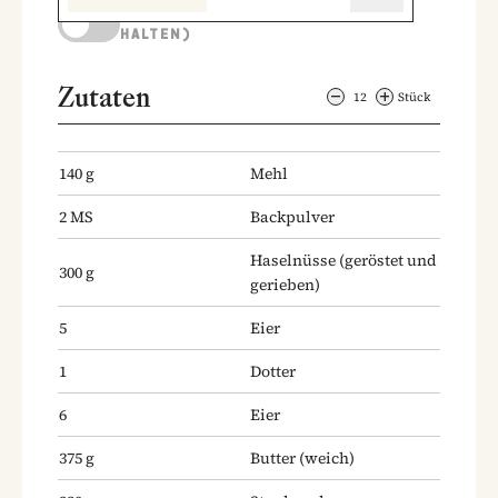
KOCHMODUS (BILDSCHIRM AKTIV
HALTEN)
Zutaten
12
Stück
140
g
Mehl
2
MS
Backpulver
Haselnüsse
(geröstet und
300
g
gerieben)
5
Eier
1
Dotter
6
Eier
375
g
Butter
(weich)