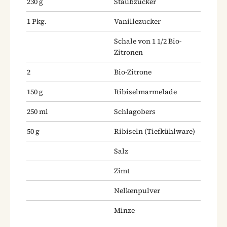
230
g
Staubzucker
1
Pkg.
Vanillezucker
Schale von 1 1/2 Bio-
Zitronen
2
Bio-Zitrone
150
g
Ribiselmarmelade
250
ml
Schlagobers
50
g
Ribiseln
(Tiefkühlware)
Salz
Zimt
Nelkenpulver
Minze