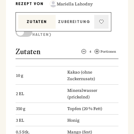
Mariella Lahodny
REZEPT VON
ZUTATEN
ZUBEREITUNG
KOCHMODUS (BILDSCHIRM AKTIV
HALTEN)
Zutaten
4
Portionen
Kakao
(ohne
10
g
Zuckerzusatz)
Mineralwasser
2
EL
(prickelnd)
350
g
Topfen
(20 % Fett)
3
EL
Honig
0.5
Stk.
Mango
(fest)