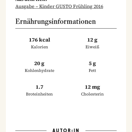
Ausgabe – Kinder GUSTO Frühling 2016
Ernährungsinformationen
176 kcal
12 g
Kalorien
Eiweiß
20 g
5 g
Kohlenhydrate
Fett
1.7
12 mg
Broteinheiten
Cholesterin
AUTOR:IN