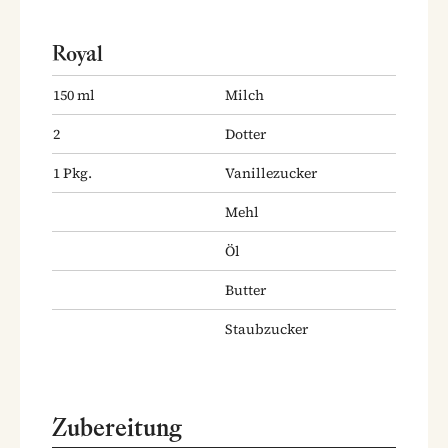
Royal
150
ml
Milch
2
Dotter
1
Pkg.
Vanillezucker
Mehl
Öl
Butter
Staubzucker
Zubereitung