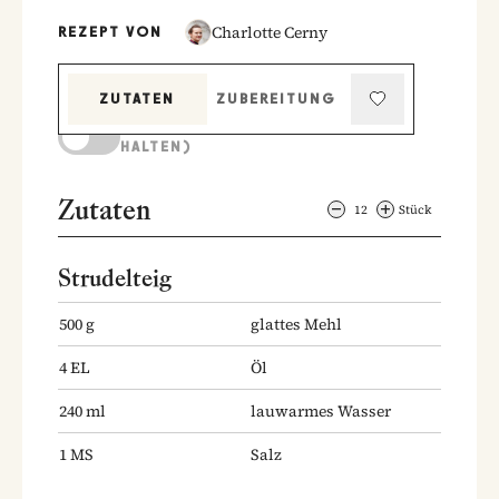
Charlotte Cerny
REZEPT VON
ZUTATEN
ZUBEREITUNG
KOCHMODUS (BILDSCHIRM AKTIV
HALTEN)
Zutaten
12
Stück
Strudelteig
500
g
glattes Mehl
4
EL
Öl
240
ml
lauwarmes Wasser
1
MS
Salz