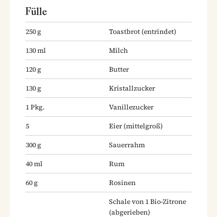
Fülle
250
g
Toastbrot
(entrindet)
130
ml
Milch
120
g
Butter
130
g
Kristallzucker
1
Pkg.
Vanillezucker
5
Eier
(mittelgroß)
300
g
Sauerrahm
40
ml
Rum
60
g
Rosinen
Schale von 1 Bio-Zitrone
(abgerieben)