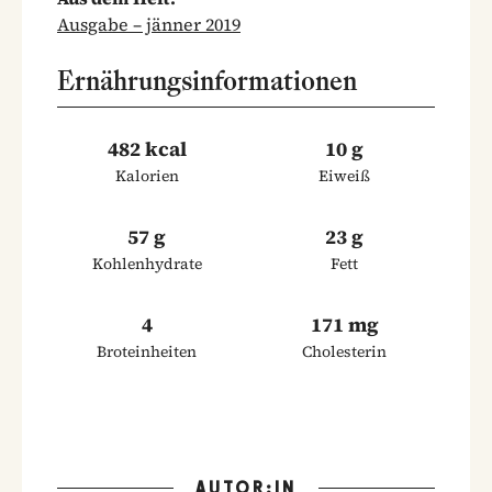
Ausgabe – jänner 2019
Ernährungsinformationen
482 kcal
10 g
Kalorien
Eiweiß
57 g
23 g
Kohlenhydrate
Fett
4
171 mg
Broteinheiten
Cholesterin
AUTOR:IN