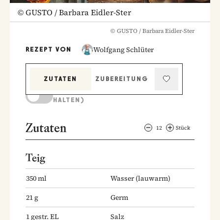
©
GUSTO / Barbara Eidler-Ster
©
GUSTO / Barbara Eidler-Ster
Wolfgang Schlüter
REZEPT VON
ZUTATEN
ZUBEREITUNG
KOCHMODUS (BILDSCHIRM AKTIV
HALTEN)
Zutaten
12
Stück
Teig
350
ml
Wasser
(lauwarm)
21
g
Germ
1
gestr. EL
Salz