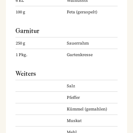
6
EL
Walnussöl
100
g
Feta
(geraspelt)
Garnitur
250
g
Sauerrahm
1
Pkg.
Gartenkresse
Weiters
Salz
Pfeffer
Kümmel
(gemahlen)
Muskat
Mehl