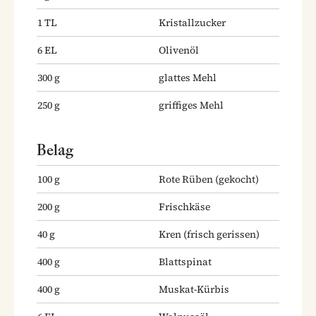
1
TL
Kristallzucker
6
EL
Olivenöl
300
g
glattes Mehl
250
g
griffiges Mehl
Belag
100
g
Rote Rüben
(gekocht)
200
g
Frischkäse
40
g
Kren
(frisch gerissen)
400
g
Blattspinat
400
g
Muskat-Kürbis