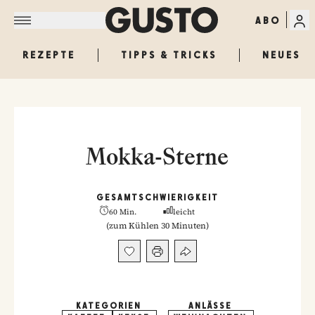
ABO
REZEPTE
TIPPS & TRICKS
NEUES
Mokka-Sterne
GESAMT
SCHWIERIGKEIT
60 Min.
leicht
(
zum Kühlen 30 Minuten
)
KATEGORIEN
ANLÄSSE