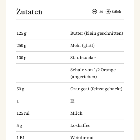
Zutaten
30
Stück
125
g
Butter
(klein geschnitten)
250
g
Mehl
(glatt)
100
g
Staubzucker
Schale von 1/2 Orange
(abgerieben)
50
g
Orangeat
(feinst gehackt)
1
Ei
125
ml
Milch
5
g
Löskaffee
1
EL
Weinbrand