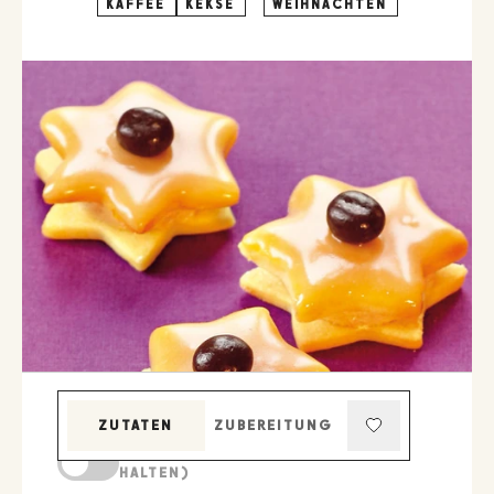
KAFFEE
KEKSE
WEIHNACHTEN
ZUTATEN
ZUBEREITUNG
KOCHMODUS (BILDSCHIRM AKTIV
HALTEN)