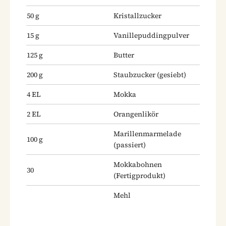
50
g
Kristallzucker
15
g
Vanillepuddingpulver
125
g
Butter
200
g
Staubzucker
(gesiebt)
4
EL
Mokka
2
EL
Orangenlikör
Marillenmarmelade
100
g
(passiert)
Mokkabohnen
30
(Fertigprodukt)
Mehl