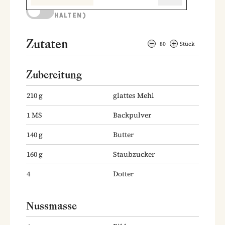
KOCHMODUS (BILDSCHIRM AKTIV
HALTEN)
Zutaten
80
Stück
Zubereitung
210
g
glattes Mehl
1
MS
Backpulver
140
g
Butter
160
g
Staubzucker
4
Dotter
Nussmasse