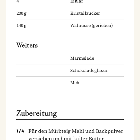
4
Eiklar
200
g
Kristallzucker
140
g
Walnüsse
(gerieben)
Weiters
Marmelade
Schokoladeglasur
Mehl
Zubereitung
Für den Mürbteig Mehl und Backpulver
1
/
4
versieben und mit kalter Butter