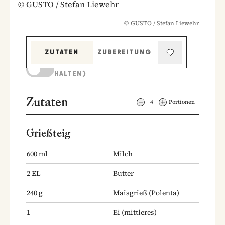
©
GUSTO / Stefan Liewehr
©
GUSTO / Stefan Liewehr
ZUTATEN
ZUBEREITUNG
KOCHMODUS (BILDSCHIRM AKTIV
HALTEN)
Zutaten
4
Portionen
Grießteig
600
ml
Milch
2
EL
Butter
240
g
Maisgrieß
(Polenta)
1
Ei
(mittleres)