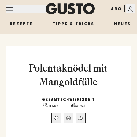
ABO
REZEPTE
TIPPS & TRICKS
NEUES
Polentaknödel mit
Mangoldfülle
GESAMT
SCHWIERIGKEIT
60 Min.
mittel