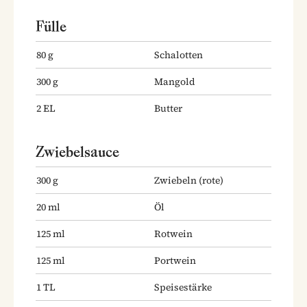
Fülle
80
g
Schalotten
300
g
Mangold
2
EL
Butter
Zwiebelsauce
300
g
Zwiebeln
(rote)
20
ml
Öl
125
ml
Rotwein
125
ml
Portwein
1
TL
Speisestärke