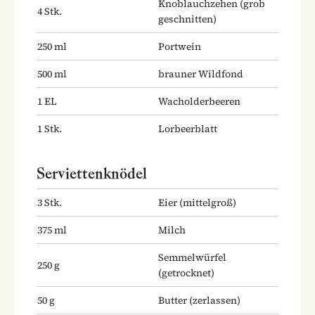
Knoblauchzehen
(grob
4
Stk.
geschnitten)
250
ml
Portwein
500
ml
brauner Wildfond
1
EL
Wacholderbeeren
1
Stk.
Lorbeerblatt
Serviettenknödel
3
Stk.
Eier
(mittelgroß)
375
ml
Milch
Semmelwürfel
250
g
(getrocknet)
50
g
Butter
(zerlassen)