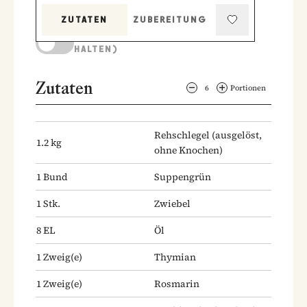
ZUTATEN
ZUBEREITUNG
KOCHMODUS (BILDSCHIRM AKTIV
HALTEN)
Zutaten
6
Portionen
Rehschlegel
(ausgelöst,
1.2
kg
ohne Knochen)
1
Bund
Suppengrün
1
Stk.
Zwiebel
8
EL
Öl
1
Zweig(e)
Thymian
1
Zweig(e)
Rosmarin