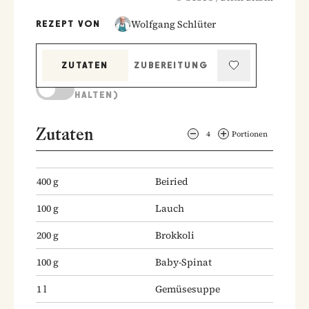
Wolfgang Schlüter
REZEPT VON
ZUTATEN
ZUBEREITUNG
KOCHMODUS (BILDSCHIRM AKTIV
HALTEN)
Zutaten
4
Portionen
400
g
Beiried
100
g
Lauch
200
g
Brokkoli
100
g
Baby-Spinat
1
l
Gemüsesuppe