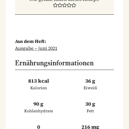
Aus dem Heft:
Ausgabe – juni 2021
Ernährungsinformationen
813 kcal
36 g
Kalorien
Eiweiß
90 g
30 g
Kohlenhydrate
Fett
0
216 mg