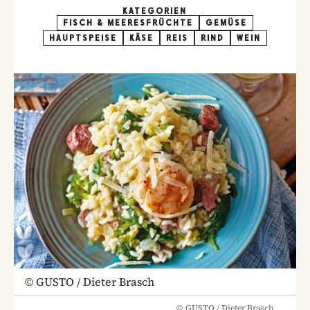
KATEGORIEN
FISCH & MEERESFRÜCHTE
GEMÜSE
HAUPTSPEISE
KÄSE
REIS
RIND
WEIN
©
GUSTO / Dieter Brasch
©
GUSTO / Dieter Brasch