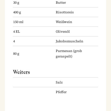
30
g
Butter
400
g
Risottoreis
150
ml
Weißwein
4
EL
Olivenöl
4
Jakobsmuscheln
Parmesan
(grob
80
g
geraspelt)
Weiters
Salz
Pfeffer