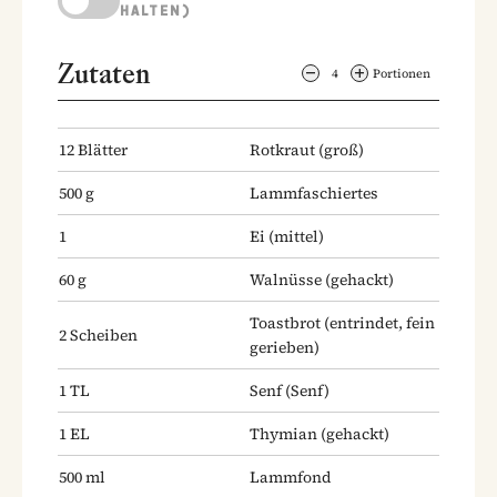
HALTEN)
Zutaten
4
Portionen
12
Blätter
Rotkraut
(groß)
500
g
Lammfaschiertes
1
Ei
(mittel)
60
g
Walnüsse
(gehackt)
Toastbrot
(entrindet, fein
2
Scheiben
gerieben)
1
TL
Senf
(Senf)
1
EL
Thymian
(gehackt)
500
ml
Lammfond