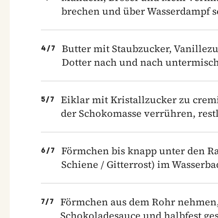
brechen und über Wasserdampf 
Butter mit Staubzucker, Vanillez
4
/
7
Dotter nach und nach untermisch
Eiklar mit Kristallzucker zu cre
5
/
7
der Schokomasse verrühren, res
Förmchen bis knapp unter den Ra
6
/
7
Schiene / Gitterrost) im Wasserba
Förmchen aus dem Rohr nehmen, A
7
/
7
Schokoladesauce und halbfest ge