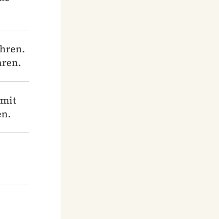
ühren.
hren.
 mit
en.
e