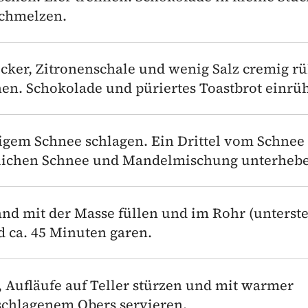
schmelzen.
ucker, Zitronenschale und wenig Salz cremig r
en. Schokolade und püriertes Toastbrot einrü
migem Schnee schlagen. Ein Drittel vom Schnee
tlichen Schnee und Mandelmischung unterheb
nd mit der Masse füllen und im Rohr (unterst
d ca. 45 Minuten garen.
ufläufe auf Teller stürzen und mit warmer
schlagenem Obers servieren.