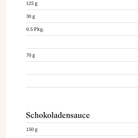
125
g
30
g
0.5
Pkg.
70
g
Schokoladensauce
150
g