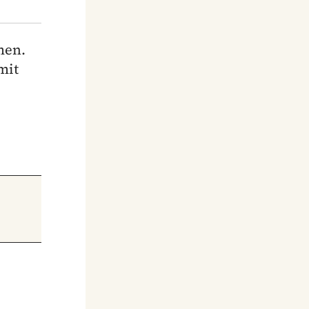
men.
mit