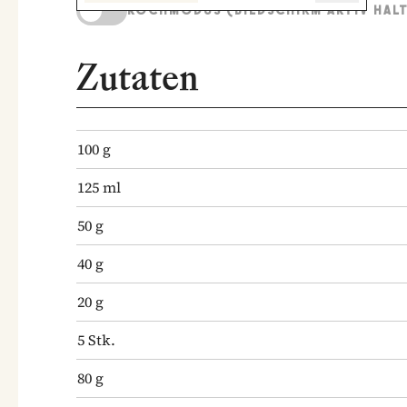
KOCHMODUS (BILDSCHIRM AKTIV HAL
Zutaten
100
g
125
ml
50
g
40
g
20
g
5
Stk.
80
g