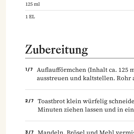
125
ml
1
EL
Zubereitung
Auflaufförmchen (Inhalt ca. 125 m
1
/
7
ausstreuen und kaltstellen. Rohr 
Toastbrot klein würfelig schneid
2
/
7
Minuten ziehen lassen und in ei
Mandeln, Brösel und Mehl vermis
3
/
7