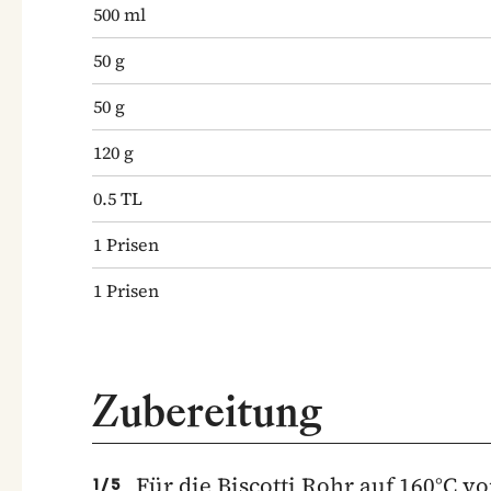
500
ml
50
g
50
g
120
g
0.5
TL
1
Prisen
1
Prisen
Zubereitung
Für die Biscotti Rohr auf 160°C v
1
/
5