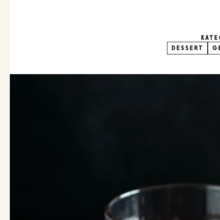
KATE
DESSERT
G