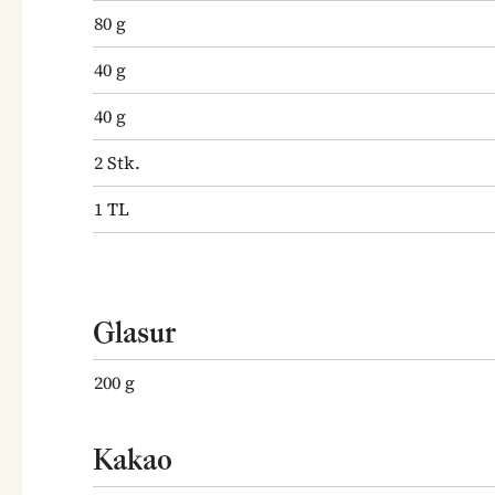
80
g
40
g
40
g
2
Stk.
1
TL
Glasur
200
g
Kakao