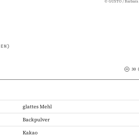
©
GUSTO / Barbara 
TEN)
30
glattes Mehl
Backpulver
Kakao