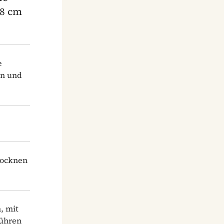
18 cm
e
en und
rocknen
, mit
rühren