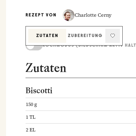
Charlotte Cerny
REZEPT VON
ZUTATEN
ZUBEREITUNG
KOCHMODUS (BILDSCHIRM AKTIV HAL
Zutaten
Biscotti
150
g
1
TL
2
EL