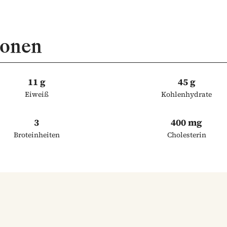
ionen
11 g
45 g
Eiweiß
Kohlenhydrate
3
400 mg
Broteinheiten
Cholesterin