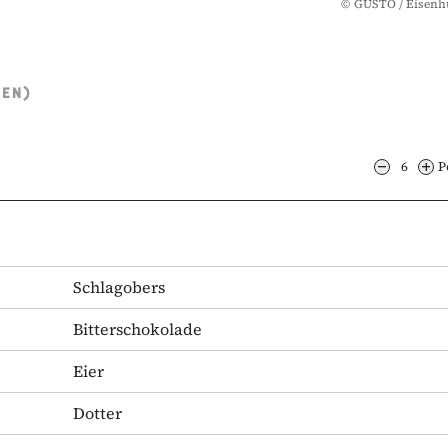
©
GUSTO / Eisenh
TEN)
6
P
Schlagobers
Bitterschokolade
Eier
Dotter