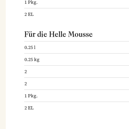
1
Pkg.
2
EL
Für die Helle Mousse
0.25
l
0.25
kg
2
2
1
Pkg.
2
EL