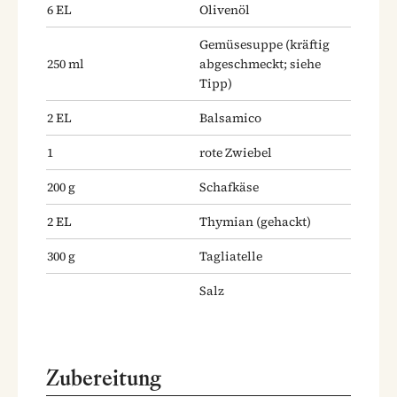
6
EL
Olivenöl
Gemüsesuppe
(kräftig
250
ml
abgeschmeckt; siehe
Tipp)
2
EL
Balsamico
1
rote Zwiebel
200
g
Schafkäse
2
EL
Thymian
(gehackt)
300
g
Tagliatelle
Salz
Zubereitung