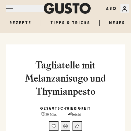
ABO
REZEPTE
TIPPS & TRICKS
NEUES
Tagliatelle mit
Melanzanisugo und
Thymianpesto
GESAMT
SCHWIERIGKEIT
30 Min.
leicht